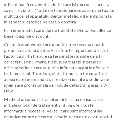
utilizat mai frecvent de adultii care isi doresc ca acesta
sa nu fie vizibil. Modul de functionare se aseamana foarte
mult cu cel al aparatului dentar metalic, diferenta consta
in aspect si estetica pe care o confera.
Prin intermediul cardului de fidelitate Dental Excellence
beneficiezi de discount.
Costul tratamentului ortodontic nu se rezuma doar la
pretul aparatului dentar. Este foarte important de stiut
faptul ca dintii trebuie sa fie sanatosi inainte de a fi
corectati. Prin urmare, trebuie sa tratezi in prealabil
orice afectiune care ar putea influenta negativ efectele
tratamentului. Totodata, dintii trebuie sa fie curati, de
aceea este recomandat sa realizezi inainte o sedinta de
igienizare profesionala ce include detartraj, periaj si Air
flow.
Medicul ortodont iti va intocmi in urma consultatiei
initiale un plan de tratament si iti va oferi toate
informatiile necesare. Vei stii care sunt interventiile
complementare de care ai nevoie, daca este cazul, costul