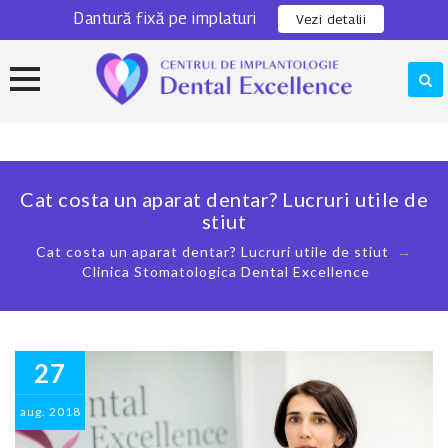
Dantură fixă pe implaturi
0311 301 280
Locatie
Vezi detalii
Skip
to
content
Cat costa un aparat dentar? Lucruri utile de
stiut
Cat costa un aparat dentar? Lucruri utile de stiut
→
Clinica Stomatologica Dental Excellence
27
aug.
2018