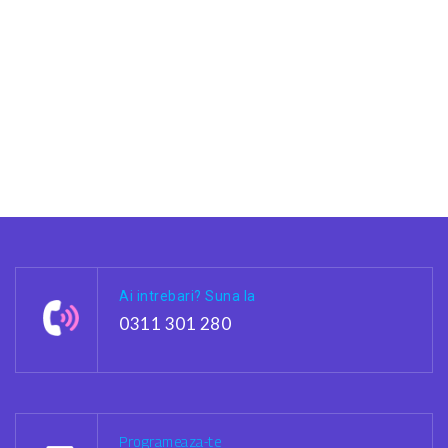
Ai intrebari? Suna la
0311 301 280
Programeaza-te