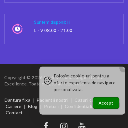
Suntem disponibili
L - V 08:00 - 21:00
Folosim cookie-uri pentru a
Copyright © 2026 Clinica Stomatologica Dental
oferi o experienta de navigare
Excellence. Toate drepturile rezervate.
personalizata.
Dantura fixa
Pacientii nostri
Cazuri clinice – foto
Accept
Cariere
Blog
Preturi
Confidentialitate
Contact