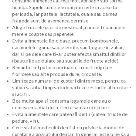
consuma alimente cat mai moi, aproape sub forma
lichida. Supele sunt cele mai potrivite in aceasta
perioada, iar pastele, lactatele, ouale sau carnea
frageda sunt de asemenea permise.
Alege fructele usor de mestecat, cum ar fi bananele,
merele coapte sau pepenele.
Evita alimentele lipicioase, precum bomboanele,
caramelele, guma sau jeleurile, sau bogate in zahar,
dar si pe cele care ti-ar putea afecta smaltul dintilor
(bauturile acidulate sau sucurile de fructe acide).
Renunta, cel putin o perioada, la nuci, migdale,
floricele sau alte produse dure, crocante.
Limiteaza numarul de gustari dintre mese, pentru ca
saliva sa aiba timp sa indeparteze resturile alimentare
si acizii.
Bea multa apa si consuma legumele care au o
consistenta mai dura, fierte sau facute piure.
Evita
alimentele care patează dintii (cafea, fructe de
padure, vin).
Cere sfatul medicului dentist cu privire la modul de
curatare a aparatului dentar. In general, este bine sa ai