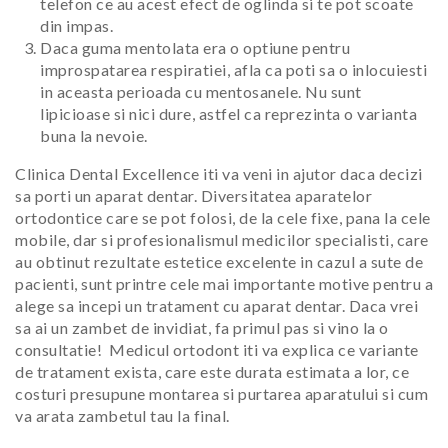
telefon ce au acest efect de oglinda si te pot scoate
din impas.
Daca guma mentolata era o optiune pentru
improspatarea respiratiei, afla ca poti sa o inlocuiesti
in aceasta perioada cu mentosanele. Nu sunt
lipicioase si nici dure, astfel ca reprezinta o varianta
buna la nevoie.
Clinica Dental Excellence iti va veni in ajutor daca decizi
sa porti un aparat dentar. Diversitatea aparatelor
ortodontice care se pot folosi, de la cele fixe, pana la cele
mobile, dar si profesionalismul medicilor specialisti, care
au obtinut rezultate estetice excelente in cazul a sute de
pacienti, sunt printre cele mai importante motive pentru a
alege sa incepi un tratament cu aparat dentar. Daca vrei
sa ai un zambet de invidiat, fa primul pas si vino la o
consultatie!
Medicul ortodont iti va explica ce variante
de tratament exista, care este durata estimata a lor, ce
costuri presupune montarea si purtarea aparatului si cum
va arata zambetul tau la final.