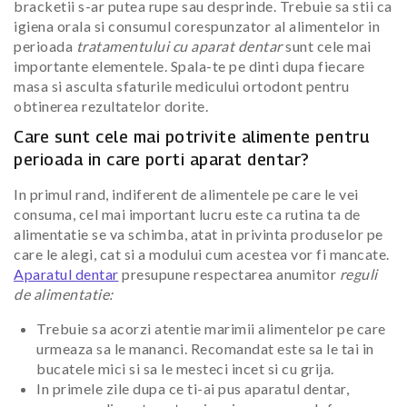
bracketii s-ar putea rupe sau desprinde. Trebuie sa stii ca
igiena orala si consumul corespunzator al alimentelor in
perioada
tratamentului cu aparat dentar
sunt cele mai
importante elementele. Spala-te pe dinti dupa fiecare
masa si asculta sfaturile medicului ortodont pentru
obtinerea rezultatelor dorite.
Care sunt cele mai potrivite alimente pentru
perioada in care porti aparat dentar?
In primul rand, indiferent de alimentele pe care le vei
consuma, cel mai important lucru este ca rutina ta de
alimentatie se va schimba, atat in privinta produselor pe
care le alegi, cat si a modului cum acestea vor fi mancate.
Aparatul dentar
presupune respectarea anumitor
reguli
de alimentatie:
Trebuie sa acorzi atentie marimii alimentelor pe care
urmeaza sa le mananci. Recomandat este sa le tai in
bucatele mici si sa le mesteci incet si cu grija.
In primele zile dupa ce ti-ai pus aparatul dentar,