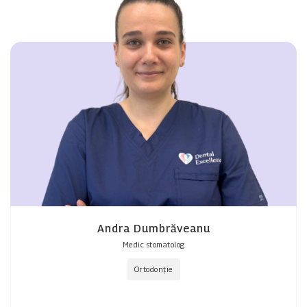
Andra Dumbrăveanu
Medic stomatolog
Ortodonție