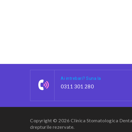
Ai intrebari? Suna la
0311 301 280
Copyright © 2026 Clinica Stomatologica Dental
drepturile rezervate.