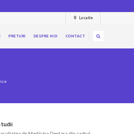
Locatie
I
PRETURI
DESPRE NOI
CONTACT
ence
tudii
acultatea de Medicina Dentara din cadrul