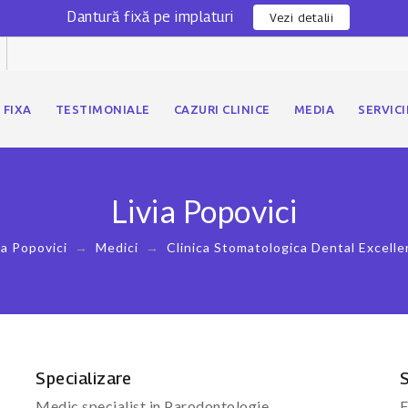
Dantură fixă pe implaturi
Vezi detalii
 FIXA
TESTIMONIALE
CAZURI CLINICE
MEDIA
SERVICI
Livia Popovici
ia Popovici
→
Medici
→
Clinica Stomatologica Dental Excell
Specializare
S
Medic specialist in Parodontologie
F