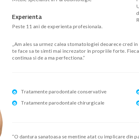
U
d
Experienta
R
Peste 11 ani de experienta profesionala.
„Am ales sa urmez calea stomatologiei deoarece cred in
te face sa te simti mai increzator in propriile forte. Fie
continua si de a ma perfectiona.”
Tratamente parodontale conservative
Tratamente parodontale chirurgicale
“O dantura sanatoasa se mentine atat cu implicare din par