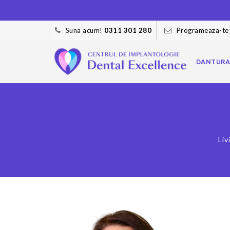
Suna acum!
0311 301 280
Programeaza-te
Skip
to
DANTURA
content
Liv