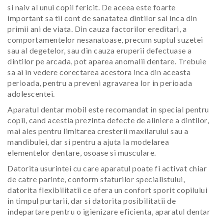
si naiv al unui copil fericit. De aceea este foarte
important sa tii cont de sanatatea dintilor sai inca din
primii ani de viata. Din cauza factorilor ereditari, a
comportamentelor nesanatoase, precum suptul suzetei
sau al degetelor, sau din cauza eruperii defectuase a
dintilor pe arcada, pot aparea anomalii dentare. Trebuie
sa ai in vedere corectarea acestora inca din aceasta
perioada, pentru a preveni agravarea lor in perioada
adolescentei.
Aparatul dentar mobil este recomandat in special pentru
copii, cand acestia prezinta defecte de aliniere a dintilor,
mai ales pentru limitarea cresterii maxilarului sau a
mandibulei, dar si pentru a ajuta la modelarea
elementelor dentare, osoase si musculare.
Datorita usurintei cu care aparatul poate fi activat chiar
de catre parinte, conform sfaturilor specialistului,
datorita flexibilitatii ce ofera un confort sporit copilului
in timpul purtarii, dar si datorita posibilitatii de
indepartare pentru o igienizare eficienta, aparatul dentar