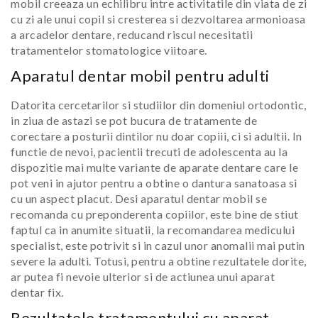
mobil creeaza un echilibru intre activitatile din viata de zi
cu zi ale unui copil si cresterea si dezvoltarea armonioasa
a arcadelor dentare, reducand riscul necesitatii
tratamentelor stomatologice viitoare.
Aparatul dentar mobil pentru adulti
Datorita cercetarilor si studiilor din domeniul ortodontic,
in ziua de astazi se pot bucura de tratamente de
corectare a posturii dintilor nu doar copiii, ci si adultii. In
functie de nevoi, pacientii trecuti de adolescenta au la
dispozitie mai multe variante de aparate dentare care le
pot veni in ajutor pentru a obtine o dantura sanatoasa si
cu un aspect placut. Desi aparatul dentar mobil se
recomanda cu preponderenta copiilor, este bine de stiut
faptul ca in anumite situatii, la recomandarea medicului
specialist, este potrivit si in cazul unor anomalii mai putin
severe la adulti. Totusi, pentru a obtine rezultatele dorite,
ar putea fi nevoie ulterior si de actiunea unui aparat
dentar fix.
Rezultatele tratamentului cu aparat