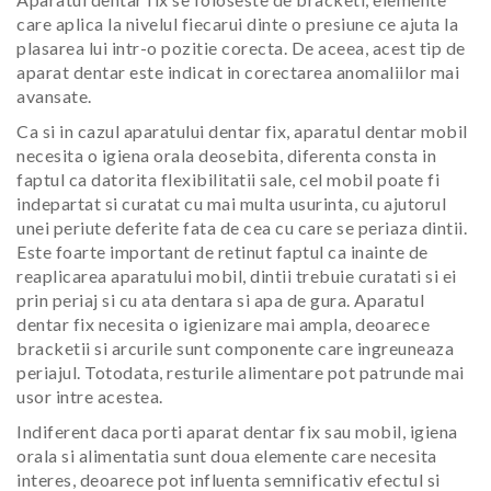
care aplica la nivelul fiecarui dinte o presiune ce ajuta la
plasarea lui intr-o pozitie corecta. De aceea, acest tip de
aparat dentar este indicat in corectarea anomaliilor mai
avansate.
Ca si in cazul aparatului dentar fix, aparatul dentar mobil
necesita o igiena orala deosebita, diferenta consta in
faptul ca datorita flexibilitatii sale, cel mobil poate fi
indepartat si curatat cu mai multa usurinta, cu ajutorul
unei periute deferite fata de cea cu care se periaza dintii.
Este foarte important de retinut faptul ca inainte de
reaplicarea aparatului mobil, dintii trebuie curatati si ei
prin periaj si cu ata dentara si apa de gura. Aparatul
dentar fix necesita o igienizare mai ampla, deoarece
bracketii si arcurile sunt componente care ingreuneaza
periajul. Totodata, resturile alimentare pot patrunde mai
usor intre acestea.
Indiferent daca porti aparat dentar fix sau mobil, igiena
orala si alimentatia sunt doua elemente care necesita
interes, deoarece pot influenta semnificativ efectul si