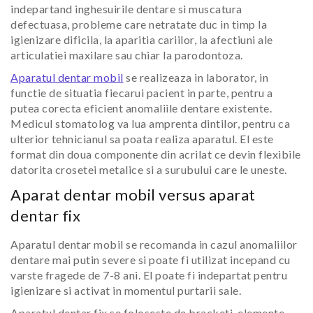
indepartand inghesuirile dentare si muscatura
defectuasa, probleme care netratate duc in timp la
igienizare dificila, la aparitia cariilor, la afectiuni ale
articulatiei maxilare sau chiar la parodontoza.
Aparatul dentar mobil
se realizeaza in laborator, in
functie de situatia fiecarui pacient in parte, pentru a
putea corecta eficient anomaliile dentare existente.
Medicul stomatolog va lua amprenta dintilor, pentru ca
ulterior tehnicianul sa poata realiza aparatul. El este
format din doua componente din acrilat ce devin flexibile
datorita crosetei metalice si a surubului care le uneste.
Aparat dentar mobil versus aparat
dentar fix
Aparatul dentar mobil se recomanda in cazul anomaliilor
dentare mai putin severe si poate fi utilizat incepand cu
varste fragede de 7-8 ani. El poate fi indepartat pentru
igienizare si activat in momentul purtarii sale.
Aparatul dentar fix se foloseste de bracketi, elemente