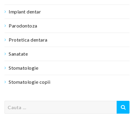
Implant dentar
Parodontoza
Protetica dentara
Sanatate
Stomatologie
Stomatologie copii
S
e
a
r
c