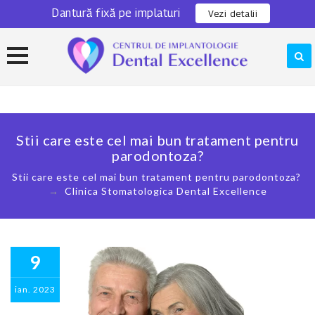
Dantură fixă pe implaturi
0311 301 280
Locatie
Vezi detalii
Skip
to
content
Stii care este cel mai bun tratament pentru
parodontoza?
Stii care este cel mai bun tratament pentru parodontoza?
→
Clinica Stomatologica Dental Excellence
9
ian.
2023