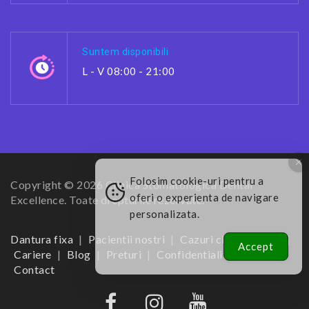
Suntem disponibili
L - V 08:00 - 21:00
Folosim cookie-uri pentru a
Copyright © 2026 Clinica Stomatologica Dental
oferi o experienta de navigare
Excellence. Toate drepturile rezervate.
personalizata.
Dantura fixa
Pacientii nostri
Cazuri clinice – foto
Accept
Cariere
Blog
Preturi
Confidentialitate
Contact