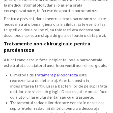
la medicul stomatolog, dar si o igiena orala
corespunzatoare, te feresc de aparitia parodontozei.
Pentru a preveni, dar si pentru a trata parodontoza, este
necesar sa ai o buna igiena orala zilnica. Este esential sa
te speli de doua ori pe zi, sa folosesti ata dentara sau
dusul bucal, precum si apa de gura cel putin o data pe zi.
Tratamente non-chirurgicale pentru
parodontoza
Atunci cand este in faza incipienta, boala parodontala
este tratata cu ajutorul unor interventii non-chirurgicale:
O metoda de
tratament parodontoza
este
reprezentata de detartraj. Acesta consta in
indepartarea tartrului si a bacteriilor de pe suprafata
dintilor, dar si de sub gingii. Detartrajul se poate face
cu ajutorul laserului dentar sau cu ultrasunete.
Tratamentul radacinilor dentare consta in netezirea
suprafetelor radacinii dintelui pentru a descuraja