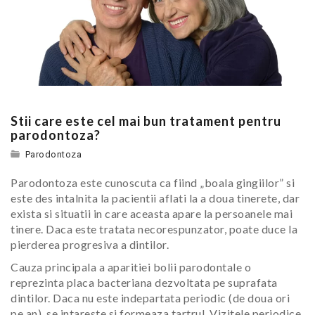
Stii care este cel mai bun tratament pentru
parodontoza?
Parodontoza
Parodontoza este cunoscuta ca fiind „boala gingiilor” si
este des intalnita la pacientii aflati la a doua tinerete, dar
exista si situatii in care aceasta apare la persoanele mai
tinere. Daca este tratata necorespunzator, poate duce la
pierderea progresiva a dintilor.
Cauza principala a aparitiei bolii parodontale o
reprezinta placa bacteriana dezvoltata pe suprafata
dintilor. Daca nu este indepartata periodic (de doua ori
pe an), se intareste si formeaza tartrul. Vizitele periodice