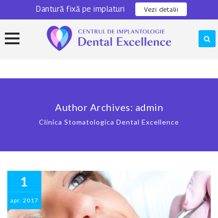
Dantură fixă pe implaturi
0311 301 280
Locatie
Vezi detalii
Skip
to
content
Author Archives:
admin
Clinica Stomatologica Dental Excellence
1
apr.
2017