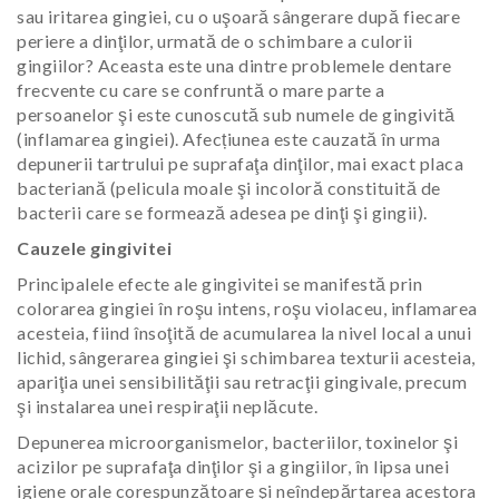
sau iritarea gingiei, cu o uşoară sângerare după fiecare
periere a dinţilor, urmată de o schimbare a culorii
gingiilor? Aceasta este una dintre problemele dentare
frecvente cu care se confruntă o mare parte a
persoanelor şi este cunoscută sub numele de gingivită
(inflamarea gingiei). Afecțiunea este cauzată în urma
depunerii tartrului pe suprafaţa dinţilor, mai exact placa
bacteriană (pelicula moale şi incoloră constituită de
bacterii care se formează adesea pe dinţi şi gingii).
Cauzele gingivitei
Principalele efecte ale gingivitei se manifestă prin
colorarea gingiei în roşu intens, roşu violaceu, inflamarea
acesteia, fiind însoţită de acumularea la nivel local a unui
lichid, sângerarea gingiei şi schimbarea texturii acesteia,
apariţia unei sensibilităţii sau retracţii gingivale, precum
şi instalarea unei respiraţii neplăcute.
Depunerea microorganismelor, bacteriilor, toxinelor şi
acizilor pe suprafaţa dinţilor şi a gingiilor, în lipsa unei
igiene orale corespunzătoare şi neîndepărtarea acestora