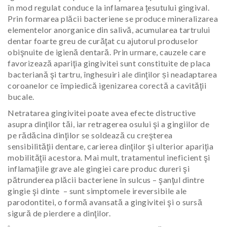
în mod regulat conduce la inflamarea ţesutului gingival.
Prin formarea plăcii bacteriene se produce mineralizarea
elementelor anorganice din salivă, acumularea tartrului
dentar foarte greu de curăţat cu ajutorul produselor
obişnuite de igienă dentară. Prin urmare, cauzele care
favorizează apariţia gingivitei sunt constituite de placa
bacteriană şi tartru, înghesuiri ale dinţilor și neadaptarea
coroanelor ce împiedică igenizarea corectă a cavităţii
bucale.
Netratarea gingivitei poate avea efecte distructive
asupra dinţilor tăi, iar retragerea osului şi a gingiilor de
pe rădăcina dinţilor se soldează cu creşterea
sensibilităţii dentare, carierea dinţilor şi ulterior apariţia
mobilităţii acestora. Mai mult, tratamentul ineficient şi
inflamaţiile grave ale gingiei care produc dureri şi
pătrunderea plăcii bacteriene în sulcus – şanţul dintre
gingie şi dinte – sunt simptomele ireversibile ale
parodontitei, o formă avansată a gingivitei şi o sursă
sigură de pierdere a dinţilor.