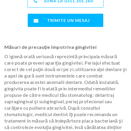
SUNA LA
0311 301 260
TRIMITE UN MESAJ
Măsuri de precauţie împotriva gingivitei
O igienă orală serioasă reprezintă principala măsură
care poate preveni apariţia gingivitei. Periajul efectuat
corect de cel puţin două ori pe zi, utilizarea aţei dentare şi
a apei de gură sunt instrumentele care combat
producerea acestei anomalii dentare. Odată instalată,
gingivita poate fi tratată prin intermediul remediilor
propuse de către medicul tău stomatolog: detartraj
supragingival şi subgingival, periaj profesional sau
curăţare cu pulbere abrazivă. După consultul
stomatologic, medicul dentist îţi poate recomanda un
tratament în măsură să îndepărteze placa bacteriană şi
să controleze evoluţia gingivitei, însă sănătatea dinţilor