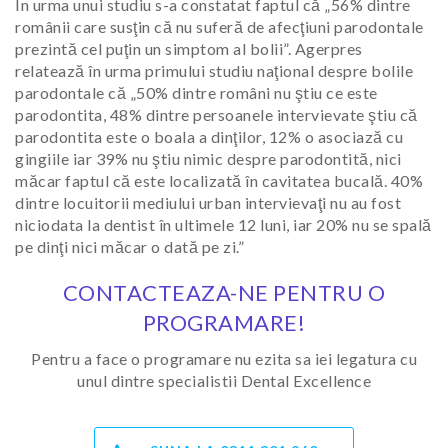
În urma unui studiu s-a constatat faptul că „56% dintre
românii care susţin că nu suferă de afecţiuni parodontale
prezintă cel puţin un simptom al bolii”. Agerpres
relatează în urma primului studiu naţional despre bolile
parodontale că „50% dintre români nu ştiu ce este
parodontita, 48% dintre persoanele intervievate ştiu că
parodontita este o boala a dinţilor, 12% o asociază cu
gingiile iar 39% nu ştiu nimic despre parodontită, nici
măcar faptul că este localizată în cavitatea bucală. 40%
dintre locuitorii mediului urban intervievaţi nu au fost
niciodata la dentist în ultimele 12 luni, iar 20% nu se spală
pe dinţi nici măcar o dată pe zi.”
CONTACTEAZA-NE PENTRU O
PROGRAMARE!
Pentru a face o programare nu ezita sa iei legatura cu
unul dintre specialistii Dental Excellence