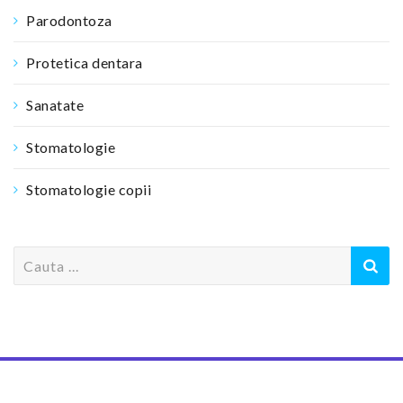
Parodontoza
Protetica dentara
Sanatate
Stomatologie
Stomatologie copii
S
e
a
r
c
h
f
o