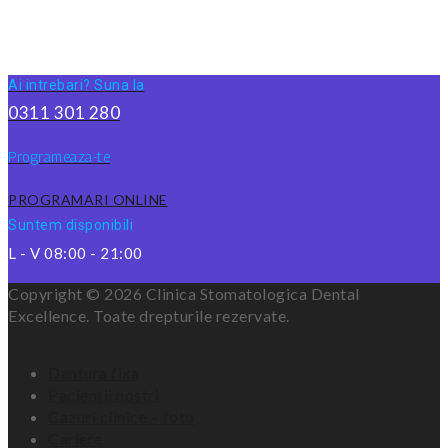
Ai intrebari? Suna la
0311 301 280
Programeaza-te
PROGRAMARI ONLINE
Suntem disponibili
L - V 08:00 - 21:00
Copyright © 2026 Clinica Stomatologica Dental
Excellence. Toate drepturile rezervate.
Dantura fixa
Pacientii nostri
Cazuri clinice – foto
Cariere