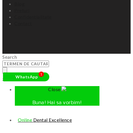
Blog
Preturi
Confidentialitate
Contact
Search
1
WhatsApp
+
Close
Buna!
Hai sa vorbim!
Online
Dental Excellence