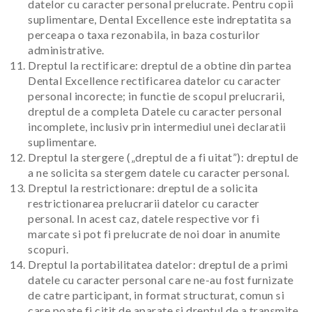
datelor cu caracter personal prelucrate. Pentru copii
suplimentare, Dental Excellence este indreptatita sa
perceapa o taxa rezonabila, in baza costurilor
administrative.
Dreptul la rectificare: dreptul de a obtine din partea
Dental Excellence rectificarea datelor cu caracter
personal incorecte; in functie de scopul prelucrarii,
dreptul de a completa Datele cu caracter personal
incomplete, inclusiv prin intermediul unei declaratii
suplimentare.
Dreptul la stergere („dreptul de a fi uitat”): dreptul de
a ne solicita sa stergem datele cu caracter personal.
Dreptul la restrictionare: dreptul de a solicita
restrictionarea prelucrarii datelor cu caracter
personal. In acest caz, datele respective vor fi
marcate si pot fi prelucrate de noi doar in anumite
scopuri.
Dreptul la portabilitatea datelor: dreptul de a primi
datele cu caracter personal care ne-au fost furnizate
de catre participant, in format structurat, comun si
care poate fi citit de aparate si dreptul de a transmite