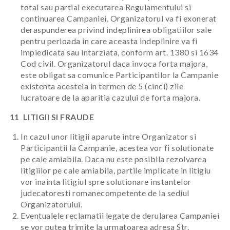
total sau partial executarea Regulamentului si
continuarea Campaniei, Organizatorul va fi exonerat
deraspunderea privind indeplinirea obligatiilor sale
pentru perioada in care aceasta indeplinire va fi
impiedicata sau intarziata, conform art. 1380 si 1634
Cod civil. Organizatorul daca invoca forta majora,
este obligat sa comunice Participantilor la Campanie
existenta acesteia in termen de 5 (cinci) zile
lucratoare de la aparitia cazului de forta majora.
11 LITIGII SI FRAUDE
In cazul unor litigii aparute intre Organizator si
Participantii la Campanie, acestea vor fi solutionate
pe cale amiabila. Daca nu este posibila rezolvarea
litigiilor pe cale amiabila, partile implicate in litigiu
vor inainta litigiul spre solutionare instantelor
judecatoresti romanecompetente de la sediul
Organizatorului.
Eventualele reclamatii legate de derularea Campaniei
se vor putea trimite la urmatoarea adresa Str.