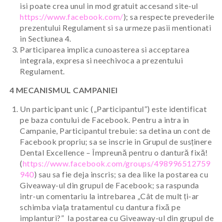
isi poate crea unul in mod gratuit accesand site-ul
https://www.facebook.com/
); sa respecte prevederile
prezentului Regulament si sa urmeze pasii mentionati
in Sectiunea 4.
Participarea implica cunoasterea si acceptarea
integrala, expresa si neechivoca a prezentului
Regulament.
4 MECANISMUL CAMPANIEI
Un participant unic („Participantul”) este identificat
pe baza contului de Facebook. Pentru a intra in
Campanie, Participantul trebuie: sa detina un cont de
Facebook propriu; sa se inscrie in Grupul de susținere
Dental Excellence – Împreună pentru o dantură fixă!
(
https://www.facebook.com/groups/498996512759
940
) sau sa fie deja inscris; sa dea like la postarea cu
Giveaway-ul din grupul de Facebook; sa raspunda
intr-un comentariu la intrebarea „Cât de mult ți-ar
schimba viața tratamentul cu dantura fixă pe
implanturi?” la postarea cu Giveaway-ul din grupul de