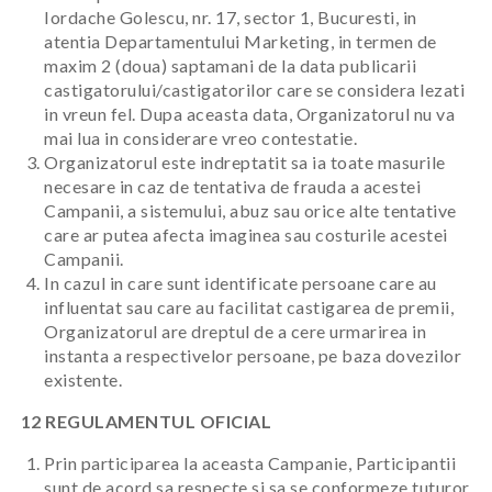
Iordache Golescu, nr. 17, sector 1, Bucuresti, in
atentia Departamentului Marketing, in termen de
maxim 2 (doua) saptamani de la data publicarii
castigatorului/castigatorilor care se considera lezati
in vreun fel. Dupa aceasta data, Organizatorul nu va
mai lua in considerare vreo contestatie.
Organizatorul este indreptatit sa ia toate masurile
necesare in caz de tentativa de frauda a acestei
Campanii, a sistemului, abuz sau orice alte tentative
care ar putea afecta imaginea sau costurile acestei
Campanii.
In cazul in care sunt identificate persoane care au
influentat sau care au facilitat castigarea de premii,
Organizatorul are dreptul de a cere urmarirea in
instanta a respectivelor persoane, pe baza dovezilor
existente.
12 REGULAMENTUL OFICIAL
Prin participarea la aceasta Campanie, Participantii
sunt de acord sa respecte si sa se conformeze tuturor