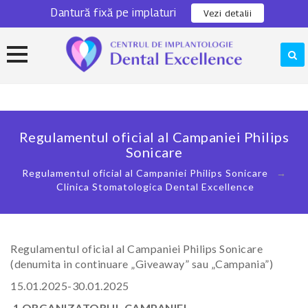
Dantură fixă pe implaturi
0311 301 280
Locatie
Vezi detalii
Skip
to
content
Regulamentul oficial al Campaniei Philips
Sonicare
Regulamentul oficial al Campaniei Philips Sonicare
→
Clinica Stomatologica Dental Excellence
Regulamentul oficial al Campaniei Philips Sonicare
(denumita in continuare „Giveaway” sau „Campania”)
15.01.2025-30.01.2025
1 ORGANIZATORUL CAMPANIEI