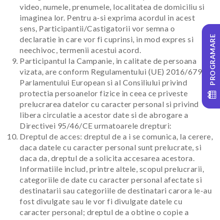
video, numele, prenumele, localitatea de domiciliu si
imaginea lor. Pentru a-si exprima acordul in acest
sens, Participantii/Castigatorii vor semna o
PROGRAMARE
declaratie in care vor fi cuprinsi, in mod expres si
neechivoc, termenii acestui acord.
Participantul la Campanie, in calitate de persoana
vizata, are conform Regulamentului (UE) 2016/679 al
Parlamentului European si al Consiliului privind
protectia persoanelor fizice in ceea ce priveste
prelucrarea datelor cu caracter personal si privind
libera circulatie a acestor date si de abrogare a
Directivei 95/46/CE urmatoarele drepturi:
Dreptul de acces: dreptul de a i se comunica, la cerere,
daca datele cu caracter personal sunt prelucrate, si
daca da, dreptul de a solicita accesarea acestora.
Informatiile includ, printre altele, scopul prelucrarii,
categoriile de date cu caracter personal afectate si
destinatarii sau categoriile de destinatari carora le-au
fost divulgate sau le vor fi divulgate datele cu
caracter personal; dreptul de a obtine o copie a