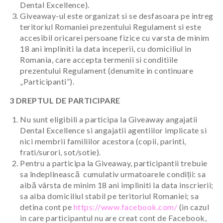
Dental Excellence).
Giveaway-ul este organizat si se desfasoara pe intreg
teritoriul Romaniei prezentului Regulament si este
accesibil oricarei persoane fizice cu varsta de minim
18 ani impliniti la data inceperii, cu domiciliul in
Romania, care accepta termenii si conditiile
prezentului Regulament (denumite in continuare
„Participanti”).
3 DREPTUL DE PARTICIPARE
Nu sunt eligibili a participa la Giveaway angajatii
Dental Excellence si angajatii agentiilor implicate si
nici membrii familiilor acestora (copii, parinti,
frati/surori, sot/sotie).
Pentru a participa la Giveaway, participantii trebuie
sa îndeplinească cumulativ urmatoarele condiții: sa
aibă vârsta de minim 18 ani impliniti la data inscrierii;
sa aiba domiciliul stabil pe teritoriul Romaniei; sa
detina cont pe
https://www.facebook.com/
(in cazul
in care participantul nu are creat cont de Facebook,