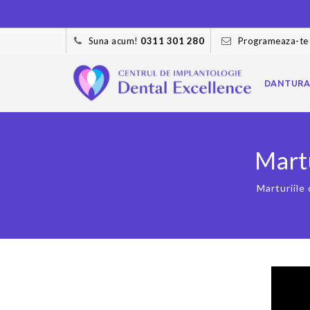
Suna acum!
0311 301 280
Programeaza-te
Skip
to
DANTURA
content
Martu
Marturiile 