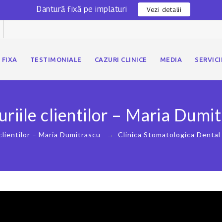
Dantură fixă pe implaturi
Vezi detalii
 FIXA
TESTIMONIALE
CAZURI CLINICE
MEDIA
SERVICI
riile clientilor – Maria Dumi
clientilor – Maria Dumitrascu
→
Clinica Stomatologica Dental