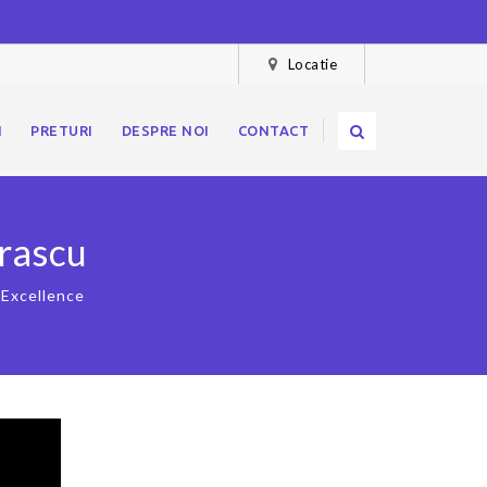
Locatie
I
PRETURI
DESPRE NOI
CONTACT
trascu
 Excellence