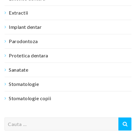
Extractii
Implant dentar
Parodontoza
Protetica dentara
Sanatate
Stomatologie
Stomatologie copii
S
e
a