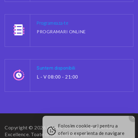
Programeaza-te
PROGRAMARI ONLINE
Suntem disponibili
L - V 08:00 - 21:00
Folosim cookie-uri pentru a
Copyright © 2026 Clinica Stomatologica Dental
oferi o experienta de navigare
Excellence. Toate drepturile rezervate.