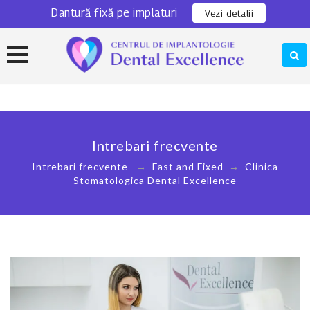
Dantură fixă pe implaturi
0311 301 280
Locatie
Vezi detalii
Skip
to
content
Intrebari frecvente
Intrebari frecvente
→
Fast and Fixed
→
Clinica
Stomatologica Dental Excellence