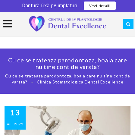
Dantură fixă pe implaturi
0311 301 280
Locatie
Vezi detalii
Skip
to
content
Cu ce se trateaza parodontoza, boala care
nu tine cont de varsta?
Cu ce se trateaza parodontoza, boala care nu tine cont de
varsta?
→
Clinica Stomatologica Dental Excellence
13
iul.
2022