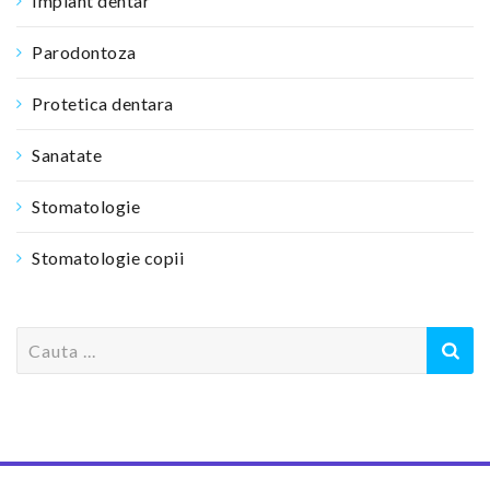
Implant dentar
Parodontoza
Protetica dentara
Sanatate
Stomatologie
Stomatologie copii
S
e
a
r
c
h
f