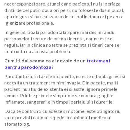
necorespunzatoare, atunci cand pacientul nu isi periaza
dintii de cel putin doua ori pe zi, nu foloseste dusul bucal,
apa de gura si nu realizeaza de cel putin doua ori pe an o
igienizare profesionala.
In general, boala parodontala apare mai des in randul
persoanelor trecute de prima tinerete, dar nu este o
regula, iar in clinica noastra se prezinta si tineri care se
confrunta cu aceasta problema.
Cum iti dai seama ca ai nevoie de un
tratament
pentru parodontoza
?
Parodontoza, in fazele incipiente, nu este o boala grava si
necesita un tratament minim invaziv. Din pacate, multi
pacienti nu stiu de existenta ei si astfel ignora primele
semne. Printre primele simptome se numara gingiile
inflamate, sangerarile in timpul periajului si durerile.
Daca te confrunti cu aceste simptome, este obligatoriu
sa te prezinti cat mai repede la cabinetul medicului
stomatolog.