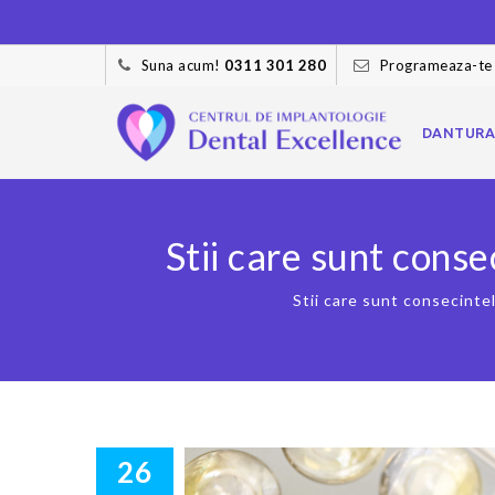
Suna acum!
0311 301 280
Programeaza-te
Skip
to
DANTURA
content
Stii care sunt cons
Stii care sunt consecinte
26