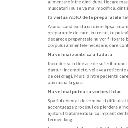
alimentare intre dinti dupa fiecare mas
muscaturii nu se va mai modifica, dintii
Iti vei lua ADIO de la preparatele fa
Atunci cand exista un dinte lipsa, intamp
preparatele de care, in trecut, te pute
deoarece preparatele nu vor fi foarte bi
corpului alimentele necesare, care cont
Nu vei mai zambi ca altadata
Increderea in tine are de suferit atunci 
danturi incomplete, vei avea reticente a
de cei dragi. Multi dintre pacientii ca
pun mana la gura.
Nu vei mai putea sa vorbesti clar
Spatiul edentat determina si dificultati
accentueaza procesul de pierdere a incr
ajutorul tratamentului cu implant dentar
termen lung.