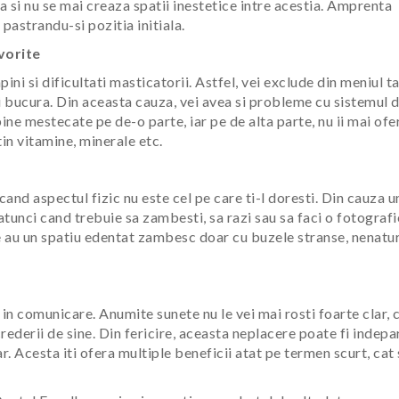
a si nu se mai creaza spatii inestetice intre acestia. Amprenta
 pastrandu-si pozitia initiala.
vorite
ini si dificultati masticatorii. Astfel, vei exclude din meniul t
ai bucura. Din aceasta cauza, vei avea si probleme cu sistemul d
ne mestecate pe de-o parte, iar pe de alta parte, nu ii mai ofe
in vitamine, minerale etc.
cand aspectul fizic nu este cel pe care ti-l doresti. Din cauza u
tunci cand trebuie sa zambesti, sa razi sau sa faci o fotografi
re au un spatiu edentat zambesc doar cu buzele stranse, nenatu
 in comunicare. Anumite sunete nu le vei mai rosti foarte clar, 
ederii de sine. Din fericire, aceasta neplacere poate fi indepa
. Acesta iti ofera multiple beneficii atat pe termen scurt, cat 