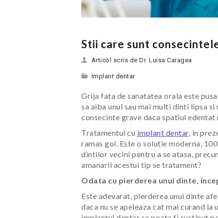
Stii care sunt consecintel
Articol scris de Dr. Luisa Caragea
Implant dentar
Grija fata de sanatatea orala este pusa,
sa aiba unul sau mai multi dinti lipsa si
consecinte grave daca spatiul edentat n
Tratamentul cu
implant dentar
, in pre
ramas gol. Este o solutie moderna, 100
dintilor vecini pentru a se atasa, prec
amanarii acestui tip se tratament?
Odata cu pierderea unui dinte, inc
Este adevarat, pierderea unui dinte afec
daca nu se apeleaza cat mai curand la u
implantul dentar sa poata fi sustinut p