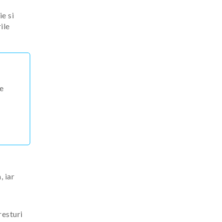
e si
ile
ce
, iar
resturi