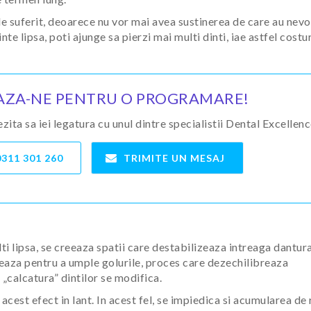
de suferit, deoarece nu vor mai avea sustinerea de care au nevoi
nte lipsa, poti ajunge sa pierzi mai multi dinti, iae astfel costur
ZA-NE PENTRU O PROGRAMARE!
ita sa iei legatura cu unul dintre specialistii Dental Excellen
0311 301 260
TRIMITE UN MESAJ
i lipsa, se creeaza spatii care destabilizeaza intreaga dantura
greaza pentru a umple golurile, proces care dezechilibreaza
 „calcatura” dintilor se modifica.
cest efect in lant. In acest fel, se impiedica si acumularea de 