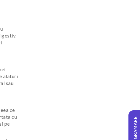
au
igestiv,
ri
nei
e alaturi
ral sau
ceea ce
rtata cu
PROGRAMARE
si pe