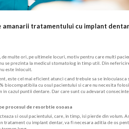
e amanarii tratamentului cu implant denta
 de multe ori, pe ultimele locuri, motiv pentru care multi pacie
 nu se prezinta la medicul stomatolog in timp util. Din nefericir
u este înlocuit.
zent, este cel mai eficient atunci cand trebuie sa se inlocuiasca 
% biocompatibila cu osul pacientului si care nu necesita folos
um in cazul puntii dentare. Dar care sunt cu adevarat consecinte
epe procesul de resorbtie osoasa
teaza si osul pacientului, care, in timp, isi pierde din volum. As
n tratament cu implant dentar, va fi necesara aditia de os pent
e termen lung.