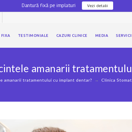
Dantură fixă pe implaturi
Vezi detalii
 FIXA
TESTIMONIALE
CAZURI CLINICE
MEDIA
SERVICI
ecintele amanarii tratamentulu
le amanarii tratamentului cu implant dentar?
→
Clinica Stomat