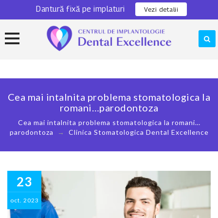
Dantură fixă pe implaturi
0311 301 280
Locatie
Vezi detalii
Skip
to
content
Cea mai intalnita problema stomatologica la
romani…parodontoza
Cea mai intalnita problema stomatologica la romani…
parodontoza
→
Clinica Stomatologica Dental Excellence
23
oct.
2023