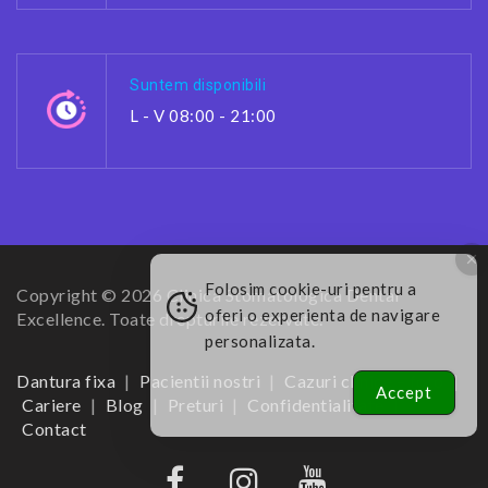
Suntem disponibili
L - V 08:00 - 21:00
Folosim cookie-uri pentru a
Copyright © 2026 Clinica Stomatologica Dental
oferi o experienta de navigare
Excellence. Toate drepturile rezervate.
personalizata.
Dantura fixa
Pacientii nostri
Cazuri clinice – foto
Accept
Cariere
Blog
Preturi
Confidentialitate
Contact