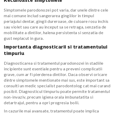
Recunoaste simptomele
Simptomele parodonozei pot varia, dar unele dintre cele
mai comune includ sangerarea gingiilor in timpul
periajului dentar, gingii dureroase, de culoare rosu inchis
sau violet sau care au inceput sa se retraga, senzatia de
mobilitate a dintilor, halena persistenta si senzatia de
gust neplacut in gura.
Importanta diagnosticarii si tratamentului
timpuriu
Diagnosticarea si tratamentul parodonozei in stadiile
incipiente sunt esentiale pentru a preveni complicatii
grave, cum ar fi pierderea dintilor. Daca observi oricare
dintre simptomele mentionate mai sus, este important sa
consulti un medic specialist parodontolog cat mai curand
posibil. Diagnosticul timpuriu poate permite tratamentul
non-invaziv, precum igiena orala imbunatatita si
detartrajul, pentru a opri progresia bolii.
In cazurile mai avansate, tratamentul poate implica