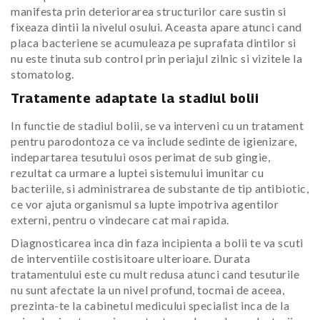
manifesta prin deteriorarea structurilor care sustin si
fixeaza dintii la nivelul osului. Aceasta apare atunci cand
placa bacteriene se acumuleaza pe suprafata dintilor si
nu este tinuta sub control prin periajul zilnic si vizitele la
stomatolog.
Tratamente adaptate la stadiul bolii
In functie de stadiul bolii, se va interveni cu un tratament
pentru parodontoza ce va include sedinte de igienizare,
indepartarea tesutului osos perimat de sub gingie,
rezultat ca urmare a luptei sistemului imunitar cu
bacteriile, si administrarea de substante de tip antibiotic,
ce vor ajuta organismul sa lupte impotriva agentilor
externi, pentru o vindecare cat mai rapida.
Diagnosticarea inca din faza incipienta a bolii te va scuti
de interventiile costisitoare ulterioare. Durata
tratamentului este cu mult redusa atunci cand tesuturile
nu sunt afectate la un nivel profund, tocmai de aceea,
prezinta-te la cabinetul medicului specialist inca de la