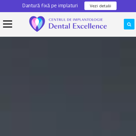
Dantură fixă pe implaturi
0311 301 280
Locatie
Vezi detalii
Skip
to
content