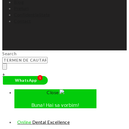
Blog
Preturi
Confidentialitate
Contact
Search
+
1
WhatsApp
Close
Buna!
Hai sa vorbim!
Online
Dental Excellence