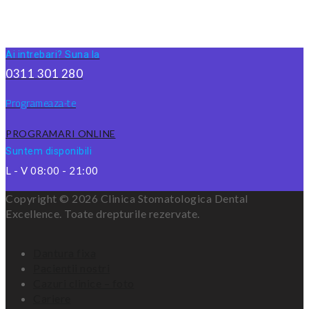
Ai intrebari? Suna la
0311 301 280
Programeaza-te
PROGRAMARI ONLINE
Suntem disponibili
L - V 08:00 - 21:00
Copyright © 2026 Clinica Stomatologica Dental
Excellence. Toate drepturile rezervate.
Dantura fixa
Pacientii nostri
Cazuri clinice – foto
Cariere