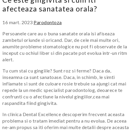
afecteaza sanatatea orala?
16 mart. 2023
Parodontoza
Persoanele care au o buna sanatate orala isi afiseaza
zambetul oriunde si oricand. Dar, de cele mai multe ori,
anumite probleme stomatologice nu pot fi observate de la
inceput cu ochiul liber si din pacate pot evolua intr-un ritm
alert.
Tu cum stai cu gingiile? Sunt roz si ferme? Daca da,
inseamna ca sunt sanatoase. Daca, in schimb, le simti
inflamate si sunt de culoare rosie trebuie sa ajungi cat mai
repede la un medic specialist parodontolog, deoarece te
confrunti cu o afectiune la nivelul gingiilor,cea mai
raspandita fiind gingivita.
In clinica Dental Excellence descoperim frecvent aceasta
problema si o tratam imediat pentru a nu evolua. De aceea
ne-am propus sa iti oferim mai multe detalii despre aceasta