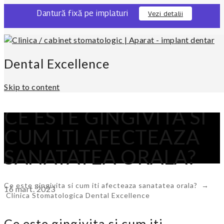
Dantură fixă pe implaturi
Vezi detalii
0311 301 280
Locatie
Dental Excellence
Skip to content
CE ESTE GINGIVITA SI
CUM ITI AFECTEAZA
SANATATEA ORALA?
Ce este gingivita si cum iti afecteaza sanatatea orala?
→
16
mart.
2023
Clinica Stomatologica Dental Excellence
Ce este gingivita si cum iti