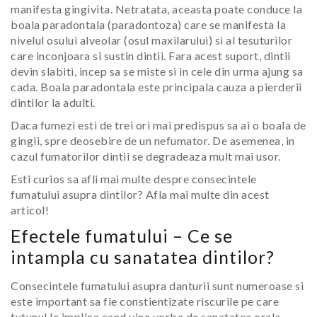
manifesta gingivita. Netratata, aceasta poate conduce la
boala paradontala (paradontoza) care se manifesta la
nivelul osului alveolar (osul maxilarului) si al tesuturilor
care inconjoara si sustin dintii. Fara acest suport, dintii
devin slabiti, incep sa se miste si in cele din urma ajung sa
cada. Boala paradontala este principala cauza a pierderii
dintilor la adulti.
Daca fumezi esti de trei ori mai predispus sa ai o boala de
gingii, spre deosebire de un nefumator. De asemenea, in
cazul fumatorilor dintii se degradeaza mult mai usor.
Esti curios sa afli mai multe despre consecintele
fumatului asupra dintilor? Afla mai multe din acest
articol!
Efectele fumatului – Ce se
intampla cu sanatatea dintilor?
Consecintele fumatului asupra danturii sunt numeroase si
este important sa fie constientizate riscurile pe care
tutunul le implica cand vine vorba de sanatatea orala.