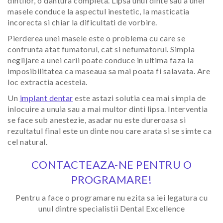
dintilor, o dantura completa. Lipsa unui dinte sau a unei
masele conduce la aspectul inestetic, la masticatia
incorecta si chiar la dificultati de vorbire.
Pierderea unei masele este o problema cu care se
confrunta atat fumatorul, cat si nefumatorul. Simpla
neglijare a unei carii poate conduce in ultima faza la
imposibilitatea ca maseaua sa mai poata fi salavata. Are
loc extractia acesteia.
Un
implant dentar
este astazi solutia cea mai simpla de
inlocuire a unuia sau a mai multor dinti lipsa. Interventia
se face sub anestezie, asadar nu este dureroasa si
rezultatul final este un dinte nou care arata si se simte ca
cel natural.
CONTACTEAZA-NE PENTRU O
PROGRAMARE!
Pentru a face o programare nu ezita sa iei legatura cu
unul dintre specialistii Dental Excellence