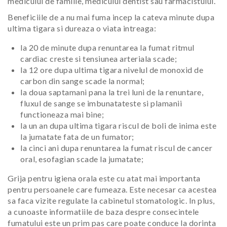
medicului de familie, medicului dentist sau farmacistului.
Beneficiile de a nu mai fuma incep la cateva minute dupa
ultima tigara si dureaza o viata intreaga:
la 20 de minute dupa renuntarea la fumat ritmul
cardiac creste si tensiunea arteriala scade;
la 12 ore dupa ultima tigara nivelul de monoxid de
carbon din sange scade la normal;
la doua saptamani pana la trei luni de la renuntare,
fluxul de sange se imbunatateste si plamanii
functioneaza mai bine;
la un an dupa ultima tigara riscul de boli de inima este
la jumatate fata de un fumator;
la cinci ani dupa renuntarea la fumat riscul de cancer
oral, esofagian scade la jumatate;
Grija pentru igiena orala este cu atat mai importanta
pentru persoanele care fumeaza. Este necesar ca acestea
sa faca vizite regulate la cabinetul stomatologic. In plus,
a cunoaste informatiile de baza despre consecintele
fumatului este un prim pas care poate conduce la dorinta