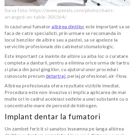
Sursa foto: https://www.pexels.com/photo/chairs-
arranged-on-table-305564/
In cazul unui fumator
albirea dintilor
este important sa se
faca de catre specialisti, prin urmare se recomanda in
locul benzilor de albire sau a pastei, sa se apeleze la
serviciile profesionale din cabinetul stomatologic.
Este important ca inainte de albire sa aiba loc o curatare
completa a danturii, pentru a elimina orice urma de tartru
si placa din jurul gingiilor, cu ajutorul unor proceduri
cunoscute precum
detartraj
, periaj profesional, air-flow.
Albirea profesionala ofera rezultate vizibile imediat.
Procedura este non-invaziva si implica aplicarea de mai
multe ori in cadrul aceleiasi sedinte a unei substante cu o
concentratie mare de peroxid de hidrogen.
Implant dentar la fumatori
Un zambet fericit si sanatos inseamna pe langa albirea