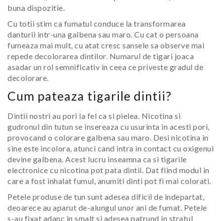
buna dispozitie.
Cu totii stim ca fumatul conduce la transformarea
danturii intr-una galbena sau maro. Cu cat o persoana
fumeaza mai mult, cu atat cresc sansele sa observe mai
repede decolorarea dintilor. Numarul de tigari joaca
asadar un rol semnificativ in ceea ce priveste gradul de
decolorare.
Cum pateaza tigarile dintii?
Dintii nostri au pori la fel ca si pielea. Nicotina si
gudronul din tutun se insereaza cu usurinta in acesti pori,
provocand o colorare galbena sau maro. Desi nicotina in
sine este incolora, atunci cand intra in contact cu oxigenul
devine galbena. Acest lucru inseamna ca si tigarile
electronice cu nicotina pot pata dintii. Dat fiind modul in
care a fost inhalat fumul, anumiti dinti pot fi mai colorati.
Petele produse de tun sunt adesea dificil de indepartat,
deoarece au aparut de-alungul unor ani de fumat. Petele
s-au fixat adanc in smalt si adesea patrund in stratul