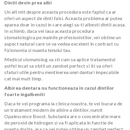
Dintii devin prea albi
Un alt mit despre aceasta procedura este faptul ca ar
oferi un aspect de dinti falsi. Aceasta problema ar putea
aparea doar in cazul in care alegi sa-ti albesti dintii acasa.
In schimb, daca vei lasa aceasta procedura
stomatologica pe mainile profesionistilor, vei obtine un
aspect natural care se va vedea excelent in contrast cu
fizionomia si nuanta tenului tau.
Medicul stomatolog va sti cum sa aplice tratamentul
astfel incat sa obtii un zambet perfect si iti va oferi
sfaturi utile pentru mentinerea unei danturi impecabile
cat mai mult timp.
Albirea dentara nu functioneaza in cazul dintilor
foarte ingalbeniti
Daca te vei programa la clinica noastra, te vei bucura de
un tratament modern de albire a dintilor, numit
Opalescence Boost. Substanta are o concentratie mare
de peroxid de hidrogen si va fi aplicata in functie de
nuanta dorita, asa ca vei putea obtine un zambet perfect,