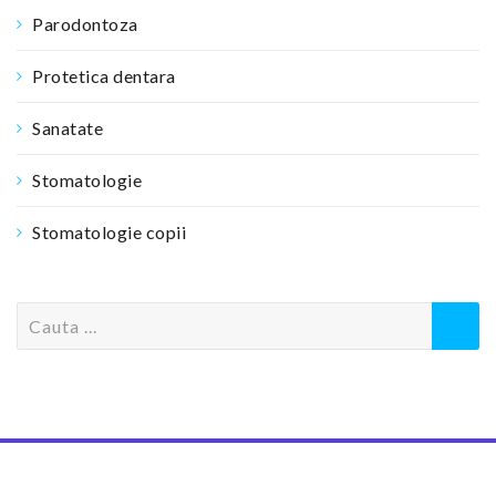
Parodontoza
Protetica dentara
Sanatate
Stomatologie
Stomatologie copii
S
e
a
r
c
h
f
o