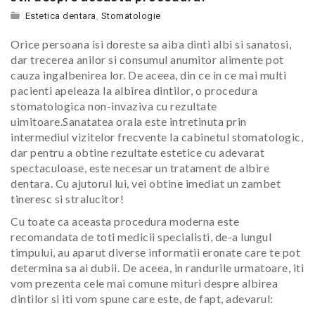
Estetica dentara
,
Stomatologie
Orice persoana isi doreste sa aiba dinti albi si sanatosi,
dar trecerea anilor si consumul anumitor alimente pot
cauza ingalbenirea lor. De aceea, din ce in ce mai multi
pacienti apeleaza la albirea dintilor, o procedura
stomatologica non-invaziva cu rezultate
uimitoare.
Sanatatea orala este intretinuta prin
intermediul vizitelor frecvente la cabinetul stomatologic,
dar pentru a obtine rezultate estetice cu adevarat
spectaculoase, este necesar un tratament de albire
dentara. Cu ajutorul lui, vei obtine imediat un zambet
tineresc si stralucitor!
Cu toate ca aceasta procedura moderna este
recomandata de toti medicii specialisti, de-a lungul
timpului, au aparut diverse informatii eronate care te pot
determina sa ai dubii. De aceea, in randurile urmatoare, iti
vom prezenta cele mai comune mituri despre albirea
dintilor si iti vom spune care este, de fapt, adevarul: