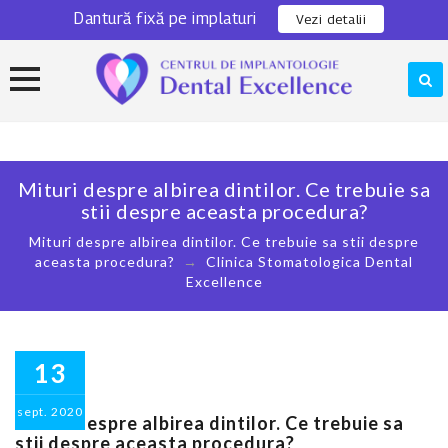
Dantură fixă pe implaturi
0311 301 280
Locatie
Vezi detalii
Skip
to
content
Mituri despre albirea dintilor. Ce trebuie sa
stii despre aceasta procedura?
Mituri despre albirea dintilor. Ce trebuie sa stii despre
aceasta procedura?
→
Clinica Stomatologica Dental
Excellence
13
sept.
2020
Mituri despre albirea dintilor. Ce trebuie sa
stii despre aceasta procedura?