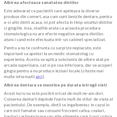
Albirea afecteaza sanatatea dintilor
Este adevarat ca pacientii care apeleaza la diverse
produse din comert, asa cum sunt benzile dentare, pentru
a-si albi dintii acasa, isi pot afecta in timp smaltul dintilor
si gingiile. Insa, studiile arata ca aceasta procedura
stomatologica nu are efecte negative asupra dintilor,
atunci cand este efectuata intr-un cabinet specializat.
Pentru a nu te confrunta cu surprize neplacute, este
important sa apelezi la un medic stomatolog cu
experienta. Acesta va aplica substanta de albire atat pe
arcada superioara, cat si pe cea inferioara, dar va acoperi
gingia pentru a nu produce leziuni locale (citeste mai
multe informatii
aici
).
Albirea dentara se mentine pe durata intregii vieti
Acest lucru nu este posibil oricat de mult ne-am dori.
Culoarea danturii depinde foarte mult de stilul
de viata al
pacientului. De exemplu, dintii se ingalbenesc in cazul in
care esti fumator sau consumi frecvent cafea, ceaiuri,
bauturi carbogazoase sau alte alimente care ii pot colora.