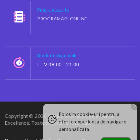
Programeaza-te
PROGRAMARI ONLINE
Suntem disponibili
L - V 08:00 - 21:00
Folosim cookie-uri pentru a
Copyright © 2026 Clinica Stomatologica Dental
oferi o experienta de navigare
Excellence. Toate drepturile rezervate.
personalizata.