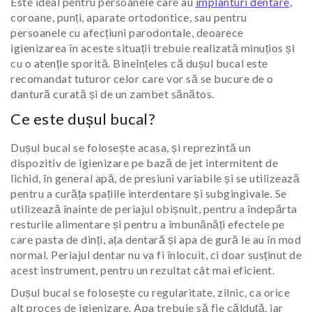
Este ideal pentru persoanele care au
implanturi dentare
,
coroane, punți, aparate ortodontice, sau pentru
persoanele cu afecțiuni parodontale, deoarece
igienizarea în aceste situații trebuie realizată minuțios și
cu o atenție sporită. Bineînțeles că dușul bucal este
recomandat tuturor celor care vor să se bucure de o
dantură curată și de un zambet sănătos.
Ce este dușul bucal?
Dușul bucal se folosește acasa, și reprezintă un
dispozitiv de igienizare pe bază de jet intermitent de
lichid, în general apă, de presiuni variabile și se utilizează
pentru a curăța spațiile interdentare și subgingivale. Se
utilizează înainte de periajul obișnuit, pentru a îndepărta
resturile alimentare și pentru a îmbunănăți efectele pe
care pasta de dinți, ața dentară și apa de gură le au în mod
normal. Periajul dentar nu va fi înlocuit, ci doar susținut de
acest instrument, pentru un rezultat cât mai eficient.
Dușul bucal se folosește cu regularitate, zilnic, ca orice
alt proces de igienizare. Apa trebuie să fie călduță, iar