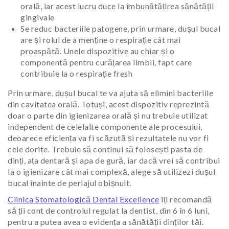
orală, iar acest lucru duce la îmbunătățirea sănătății
gingivale
Se reduc bacteriile patogene, prin urmare, dușul bucal
are și rolul de a menține o respirație cât mai
proaspătă. Unele dispozitive au chiar și o
componentă pentru curățarea limbii, fapt care
contribuie la o respirație fresh
Prin urmare, dușul bucal te va ajuta să elimini bacteriile
din cavitatea orală. Totuși, acest dispozitiv reprezintă
doar o parte din igienizarea orală și nu trebuie utilizat
independent de celelalte componente ale procesului,
deoarece eficiența va fi scăzută și rezultatele nu vor fi
cele dorite. Trebuie să continui să folosești pasta de
dinți, ața dentară și apa de gură, iar dacă vrei să contribui
la o igienizare cât mai complexă, alege să utilizezi dușul
bucal înainte de periajul obișnuit.
Clinica Stomatologică Dental Excellence
îți recomandă
să ții cont de controlul regulat la dentist, din 6 în 6 luni,
pentru a putea avea o evidența a sănătății dinților tăi.