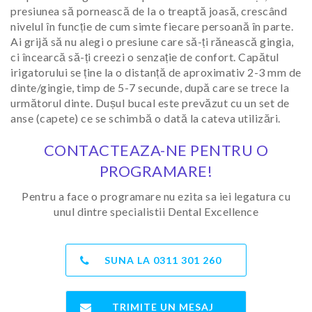
presiunea să pornească de la o treaptă joasă, crescând
nivelul în funcție de cum simte fiecare persoană în parte.
Ai grijă să nu alegi o presiune care să-ți rănească gingia,
ci încearcă să-ți creezi o senzație de confort. Capătul
irigatorului se ține la o distanță de aproximativ 2-3 mm de
dinte/gingie, timp de 5-7 secunde, după care se trece la
următorul dinte. Dușul bucal este prevăzut cu un set de
anse (capete) ce se schimbă o dată la cateva utilizări.
CONTACTEAZA-NE PENTRU O
PROGRAMARE!
Pentru a face o programare nu ezita sa iei legatura cu
unul dintre specialistii Dental Excellence
SUNA LA
0311 301 260
TRIMITE UN MESAJ