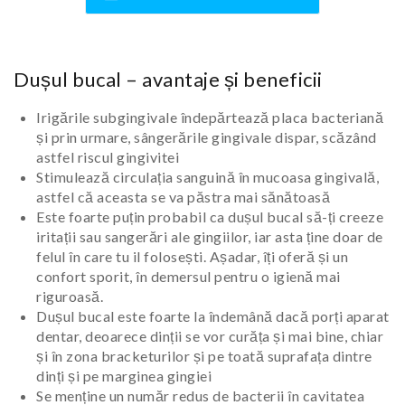
Dușul bucal – avantaje și beneficii
Irigările subgingivale îndepărtează placa bacteriană
și prin urmare, sângerările gingivale dispar, scăzând
astfel riscul gingivitei
Stimulează circulația sanguină în mucoasa gingivală,
astfel că aceasta se va păstra mai sănătoasă
Este foarte puțin probabil ca dușul bucal să-ți creeze
iritații sau sangerări ale gingiilor, iar asta ține doar de
felul în care tu il folosești. Așadar, îți oferă și un
confort sporit, în demersul pentru o igienă mai
riguroasă.
Dușul bucal este foarte la îndemână dacă porți aparat
dentar, deoarece dinții se vor curăța și mai bine, chiar
și în zona bracketurilor și pe toată suprafața dintre
dinți și pe marginea gingiei
Se menține un număr redus de bacterii în cavitatea