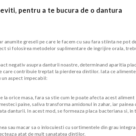
 eviti, pentru a te bucura de o dantura
r anumite greseli pe care le facem cu sau fara stiinta ne pot d
ect si folosirea metodelor suplimentare de ingrijire orala, treb
act negativ asupra danturii noastre, determinand aparitia plac
 care contribuie treptat la pierderea dintilor. Iata ce alimente
cu un aspect impecabil:
a orice masa, fara sa stie cum le poate afecta acest aliment
 mesteci paine, saliva transforma amidonul in zahar, iar painea
ta danturii. In acest mod, se formeaza placa bacteriana si, in 
ea sau macar sa o inlocuiesti cu sortimentele din grau integral
ecteaza atat de mult sanatatea dintilor.