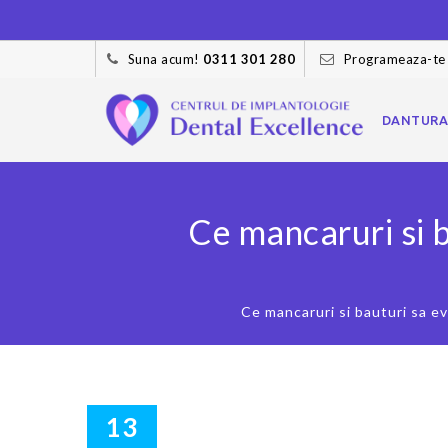
Suna acum!
0311 301 280
Programeaza-te
Skip
to
DANTURA
content
Ce mancaruri si b
Ce mancaruri si bauturi sa e
13