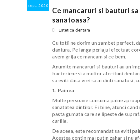
sept.
2020
Ce mancaruri si bauturi sa
sanatoasa?
Estetica dentara
Cu totii ne dorim un zambet perfect, da
dantura. Pe langa periajul efectuat cor
avem grija ce mancam si ce bem.
Anumite mancaruri si bauturi au un imp
bacteriene si a multor afectiuni dentare
sa eviti daca vrei sa ai dinti sanatosi, 
1. Painea
Multe persoane consuma paine aproape l
sanatatea dintilor. Ei bine, atunci cand
pasta gumata care se lipeste de suprafa
cariile.
De aceea, este recomandat sa eviti pain
Acestea contin mai putin zahar si nu af