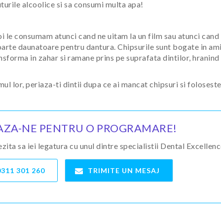
turile alcoolice si sa consumi multa apa!
noi le consumam atunci cand ne uitam la un film sau atunci cand 
t foarte daunatoare pentru dantura. Chipsurile sunt bogate in ami
sforma in zahar si ramane prins pe suprafata dintilor, hranind
ul lor, periaza-ti dintii dupa ce ai mancat chipsuri si foloseste
ZA-NE PENTRU O PROGRAMARE!
ita sa iei legatura cu unul dintre specialistii Dental Excellen
0311 301 260
TRIMITE UN MESAJ