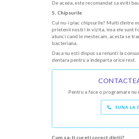
De aceea, este recomandat sa eviti bau
5. Chipsurile
Cui nu-i plac chipsurile? Multi dintre 
prietenii nostri in vizita, insa ele sun
atunci cand le mestecam, acesta se tran
bacteriana.
Daca nu esti dispus sa renunti la consum
dentara pentru a indeparta orice rest.
CONTACTEA
Pentru a face o programare nu ez
SUNA LA
Cum sa-ti cureti corect dintii?