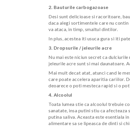
2. Bauturile carbogazoase
Desi sunt delicioase si racoritoare, b
daca alegi sortimentele care nu contin 
va ataca, in timp, smaltul dintilor.
In plus, acestea iti usuca gura si iti pat
3. Dropsurile / jeleurile acre
Nu mai este niciun secret ca dulciurile 
jeleurile acre sunt si mai daunatoare. Ac
Mai mult decat atat, atunci cand le mes
care poate accelera aparitia cariilor. D
deoarece o poti mesteca rapid si o poti
4. Alcoolul
Toata lumea stie ca alcoolul trebuie c
sanatate, insa putini stiu ca afecteaza 
putina saliva. Aceasta este esentiala i
alimentare sa se lipeasca de dinti si c