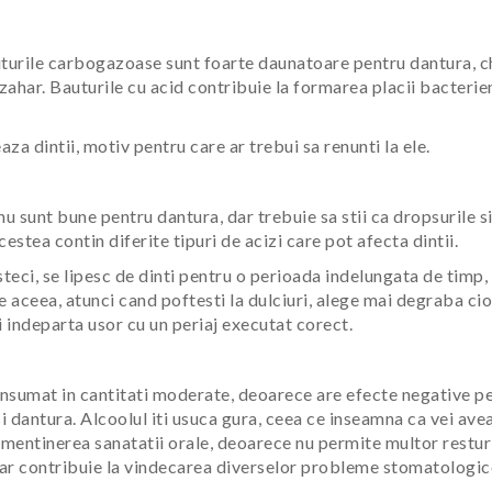
auturile carbogazoase sunt foarte daunatoare pentru dantura, c
zahar. Bauturile cu acid contribuie la formarea placii bacterie
eaza dintii, motiv pentru care ar trebui sa renunti la ele.
nu sunt bune pentru dantura, dar trebuie sa stii ca dropsurile s
estea contin diferite tipuri de acizi care pot afecta dintii.
teci, se lipesc de dinti pentru o perioada indelungata de timp,
e aceea, atunci cand poftesti la dulciuri, alege mai degraba ci
 indeparta usor cu un periaj executat corect.
onsumat in cantitati moderate, deoarece are efecte negative p
si dantura. Alcoolul iti usuca gura, ceea ce inseamna ca vei ave
n mentinerea sanatatii orale, deoarece nu permite multor restur
hiar contribuie la vindecarea diverselor probleme stomatologic