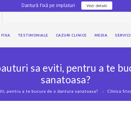
Dantură fixă pe implaturi
Vezi detalii
 FIXA
TESTIMONIALE
CAZURI CLINICE
MEDIA
SERVICI
auturi sa eviti, pentru a te b
sanatoasa?
viti, pentru a te bucura de o dantura sanatoasa?
→
Clinica St