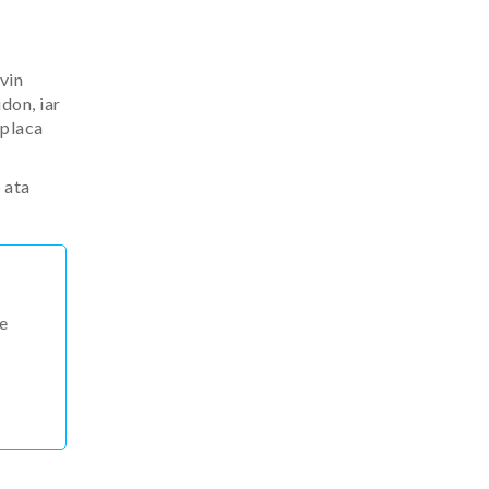
vin
don, iar
 placa
 ata
ce