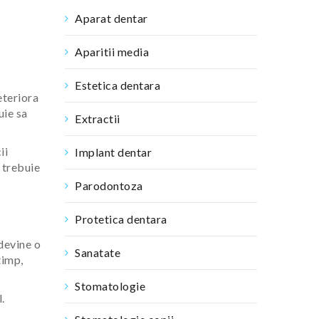
Aparat dentar
Aparitii media
Estetica dentara
eteriora
uie sa
Extractii
ii
Implant dentar
 trebuie
Parodontoza
Protetica dentara
 devine o
Sanatate
timp,
Stomatologie
.