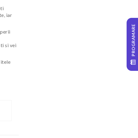
ti
e, iar
PROGRAMARE
perii
ti si vei
itele