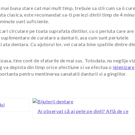
a mai buna stare cat mai mult timp, trebuie sa stii cum sa ii cure
iuta clasica, este recomandat sa-ti periezi dintii timp de 4 minut
 minute sunt suficiente.
cari circulare pe toata suprafata dintilor, cu o periuta care are 
suplimentare de curatare a danturii, asa cum sunt periutele
i ata dentara. Cu ajutorul lor, vei curata bine spatiile dintre din
oasa, tine cont de sfaturile de mai sus. Totodata, nu neglija viz
 va depista din timp orice afectiune si va efectua o
igienizare
ortanta pentru mentinerea sanatatii danturii si a gingiilor.
lui
Ai observat că ai pete pe dinți? Află de ce