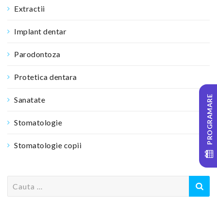
Extractii
Implant dentar
Parodontoza
Protetica dentara
PROGRAMARE
Sanatate
Stomatologie
Stomatologie copii
S
e
a
r