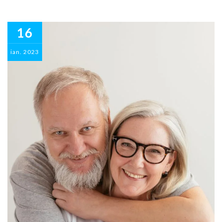
16
ian.
2023