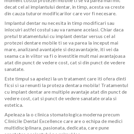
moment costul protezei mobile ti se va parea mai mic
decat cel al implantului dentar, in timp, acesta va creste
din cauza tuturor modificarilor care vor fi necesare.
Implantul dentar nu necesita in timp modificari sau
inlocuiri astfel costul sau va ramane acelasi. Chiar daca
pretul tratamentului cu implant dentar versus cel al
protezei dentare mobile ti se va parea la inceput mai
mare, analizand avantajele si dezavantajele, iti vei da
seama ca in viitor va fi o investitie mult mai avantajoasa
atat din punct de vedere cost, cat si din punct de vedere
sanatate.
Este timpul sa apelezi la un tratament care iti ofera dinti
ficsi si sa renunti la proteza dentara mobila! Tratamentul
cu implant dentar are multiple avantaje atat din punct de
vedere cost, cat si punct de vedere sanatate orala si
estetica.
Apeleaza la o clinica stomatologica moderna precum
Clinicile Dental Excellence care are o echipa de medici
multidisciplinara, pasionata, dedicata, care pune