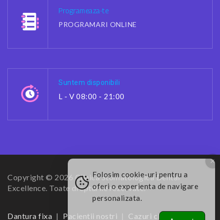
Programeaza-te
PROGRAMARI ONLINE
Suntem disponibili
L - V 08:00 - 21:00
Folosim cookie-uri pentru a
Copyright © 2026 Clinica Stomatologica Dental
oferi o experienta de navigare
Excellence. Toate drepturile rezervate.
personalizata.
Dantura fixa
Pacientii nostri
Cazuri clinice – foto