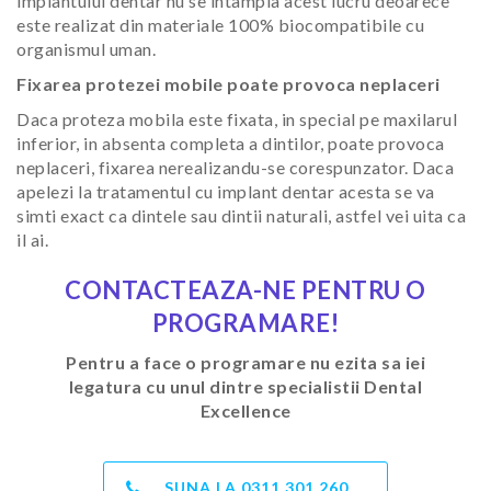
implantului dentar nu se intampla acest lucru deoarece
este realizat din materiale 100% biocompatibile cu
organismul uman.
Fixarea protezei mobile poate provoca neplaceri
Daca proteza mobila este fixata, in special pe maxilarul
inferior, in absenta completa a dintilor, poate provoca
neplaceri, fixarea nerealizandu-se corespunzator. Daca
apelezi la tratamentul cu implant dentar acesta se va
simti exact ca dintele sau dintii naturali, astfel vei uita ca
il ai.
CONTACTEAZA-NE PENTRU O
PROGRAMARE!
Pentru a face o programare nu ezita sa iei
legatura cu unul dintre specialistii Dental
Excellence
SUNA LA
0311 301 260