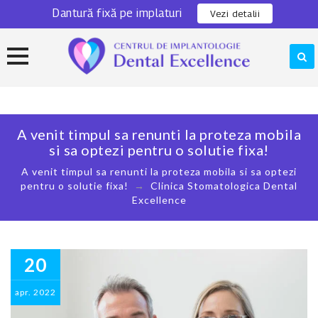
Dantură fixă pe implaturi
0311 301 280
Locatie
Vezi detalii
Skip
to
content
A venit timpul sa renunti la proteza mobila
si sa optezi pentru o solutie fixa!
A venit timpul sa renunti la proteza mobila si sa optezi
pentru o solutie fixa!
→
Clinica Stomatologica Dental
Excellence
20
apr.
2022