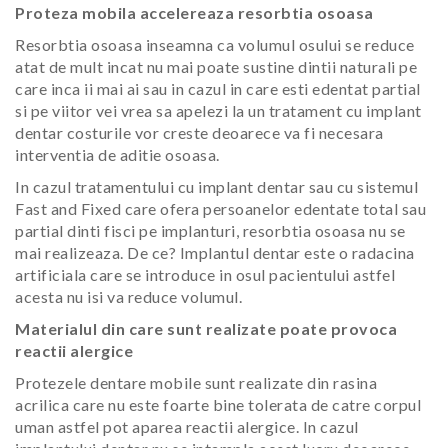
Proteza mobila accelereaza resorbtia osoasa
Resorbtia osoasa inseamna ca volumul osului se reduce
atat de mult incat nu mai poate sustine dintii naturali pe
care inca ii mai ai sau in cazul in care esti edentat partial
si pe viitor vei vrea sa apelezi la un tratament cu implant
dentar costurile vor creste deoarece va fi necesara
interventia de aditie osoasa.
In cazul tratamentului cu implant dentar sau cu sistemul
Fast and Fixed care ofera persoanelor edentate total sau
partial dinti fisci pe implanturi, resorbtia osoasa nu se
mai realizeaza. De ce? Implantul dentar este o radacina
artificiala care se introduce in osul pacientului astfel
acesta nu isi va reduce volumul.
Materialul din care sunt realizate poate provoca
reactii alergice
Protezele dentare mobile sunt realizate din rasina
acrilica care nu este foarte bine tolerata de catre corpul
uman astfel pot aparea reactii alergice. In cazul