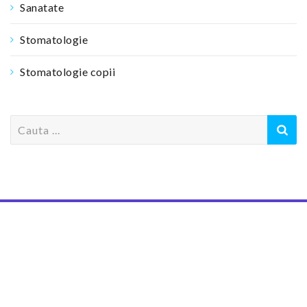
Sanatate
Stomatologie
Stomatologie copii
S
e
a
r
c
h
f
o
r
: