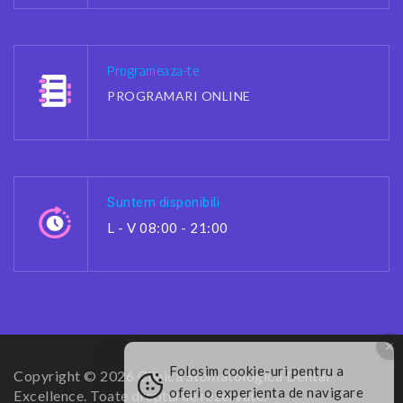
Programeaza-te
PROGRAMARI ONLINE
Suntem disponibili
L - V 08:00 - 21:00
Folosim cookie-uri pentru a
Copyright © 2026 Clinica Stomatologica Dental
oferi o experienta de navigare
Excellence. Toate drepturile rezervate.