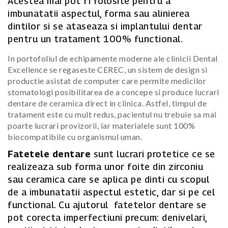
Acestea mai pot fi folosite pentru a
imbunatatii aspectul, forma sau alinierea
dintilor si se ataseaza si implantului dentar
pentru un tratament 100% functional.
In portofoliul de echipamente moderne ale clinicii Dental
Excellence se regaseste CEREC, un sistem de design si
productie asistat de computer care permite medicilor
stomatologi posibilitarea de a concepe si produce lucrari
dentare de ceramica direct in clinica. Astfel, timpul de
tratament este cu mult redus, pacientul nu trebuie sa mai
poarte lucrari provizorii, iar materialele sunt 100%
biocompatibile cu organismul uman.
Fatetele dentare
sunt lucrari protetice ce se
realizeaza sub forma unor foite din zirconiu
sau ceramica care se aplica pe dinti cu scopul
de a imbunatatii aspectul estetic, dar si pe cel
functional. Cu ajutorul fatetelor dentare se
pot corecta imperfectiuni precum: denivelari,